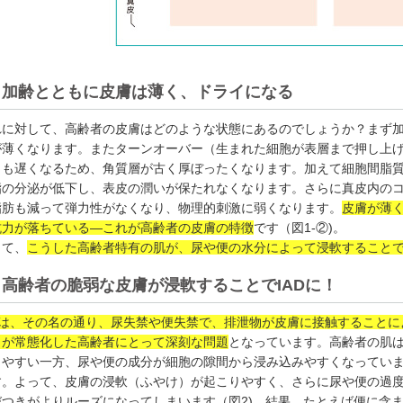
加齢とともに皮膚は薄く、ドライになる
れに対して、高齢者の皮膚はどのような状態にあるのでしょうか？まず
が薄くなります。またターンオーバー（生まれた細胞が表層まで押し上
）も遅くなるため、角質層が古く厚ぼったくなります。加えて細胞間脂
脂の分泌が低下し、表皮の潤いが保たれなくなります。さらに真皮内の
脂肪も減って弾力性がなくなり、物理的刺激に弱くなります。
皮膚が薄
抗力が落ちている―これが高齢者の皮膚の特徴
です（図1-②)。
して、
こうした高齢者特有の肌が、尿や便の水分によって浸軟することで
高齢者の脆弱な皮膚が浸軟することでIADに！
ADは、その名の通り、尿失禁や便失禁で、排泄物が皮膚に接触すること
とが常態化した高齢者にとって深刻な問題
となっています。高齢者の肌
しやすい一方、尿や便の成分が細胞の隙間から浸み込みやすくなってい
す。よって、皮膚の浸軟（ふやけ）が起こりやすく、さらに尿や便の過
びつきがよりルーズになってしまいます（図2)。結果、たとえば便に含