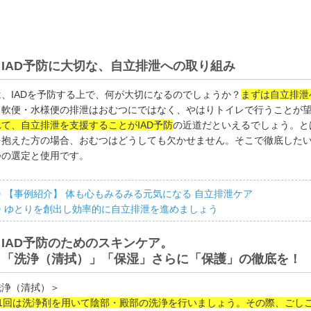
IAD予防に大切な、自立排泄への取り組み
は、IADを予防する上で、何が大切になるのでしょうか？
まずは自立排泄
、軟便・水様便の排泄はおむつにではなく、やはりトイレで行うことが
れて、自立排泄を支援することがIAD予防
の近道だといえるでしょう。と
を抱えた方の場合、おむつはどうしても欠かせません。そこで徹底した
つの選定と使用です。
【事例紹介】 体も心もみるみる元気になる 自立排泄ケア
ゆとりを創出し効率的に自立排泄を進めましょう
IAD予防のためのスキンケア。
「洗浄（清拭）」「保湿」さらに「保護」の徹底を！
洗浄（清拭）＞
日1回は洗浄剤を用いて陰部・殿部の洗浄を行いましょう。その際、ごし