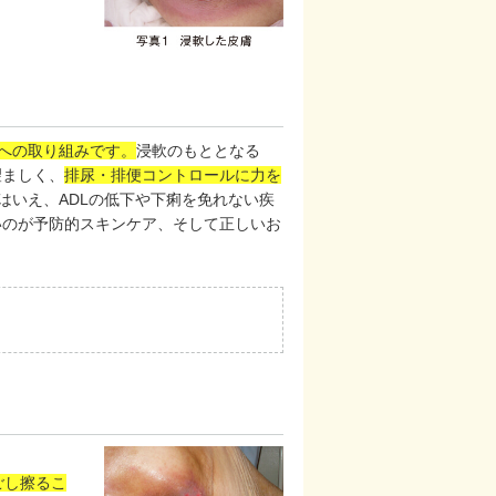
への取り組みです。
浸軟のもととなる
望ましく、
排尿・排便コントロールに力を
はいえ、ADLの低下や下痢を免れない疾
いのが予防的スキンケア、そして正しいお
ごし擦るこ