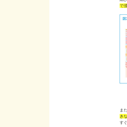
で
ま
き
す