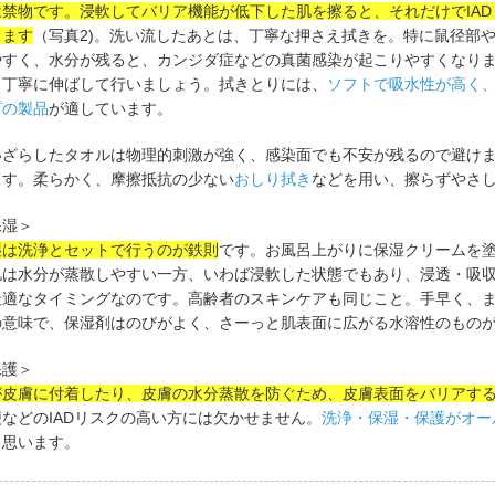
は禁物です。浸軟してバリア機能が低下した肌を擦ると、それだけでIAD
ります
（写真2)。洗い流したあとは、丁寧な押さえ拭きを。特に鼠径部
やすく、水分が残ると、カンジダ症などの真菌感染が起こりやすくなり
も丁寧に伸ばして行いましょう。拭きとりには、
ソフトで吸水性が高く
プの製品
が適しています。
いざらしたタオルは物理的刺激が強く、感染面でも不安が残るので避け
ます。柔らかく、摩擦抵抗の少ない
おしり拭き
などを用い、擦らずやさ
保湿＞
湿は洗浄とセットで行うのが鉄則
です。お風呂上がりに保湿クリームを
肌は水分が蒸散しやすい一方、いわば浸軟した状態でもあり、浸透・吸
最適なタイミングなのです。高齢者のスキンケアも同じこと。手早く、
の意味で、保湿剤はのびがよく、さーっと肌表面に広がる水溶性のもの
保護＞
が皮膚に付着したり、皮膚の水分蒸散を防ぐため、皮膚表面をバリアす
便などのIADリスクの高い方には欠かせません。
洗浄・保湿・保護がオー
と思います。