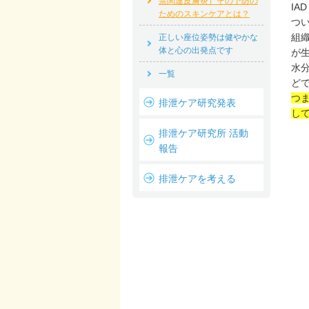
禁関連皮膚炎）その予防の
IA
ためのスキンケアとは？
つ
組
正しい座位姿勢は健やかな
体と心の出発点です
が
水
一覧
ど
つ
排泄ケア研究発表
し
排泄ケア研究所 活動
報告
排泄ケアを考える