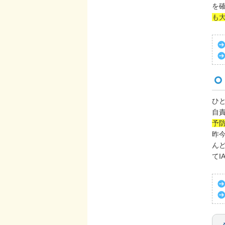
を
も
ひ
自
予
昨
ん
て