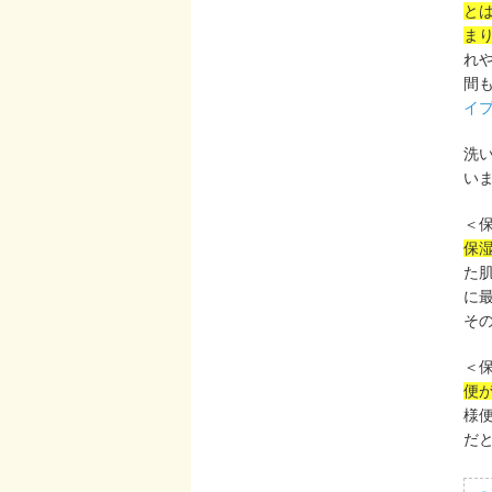
と
ま
れ
間
イ
洗
い
＜
保
た
に
そ
＜
便
様
だ