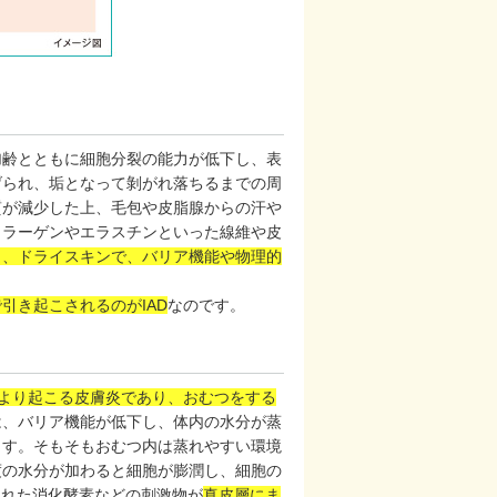
加齢とともに細胞分裂の能力が低下し、表
げられ、垢となって剝がれ落ちるまでの周
質が減少した上、毛包や皮脂腺からの汗や
コラーゲンやエラスチンといった線維や皮
く、ドライスキンで、バリア機能や物理的
引き起こされるのがIAD
なのです。
により起こる皮膚炎であり、おむつをする
は、バリア機能が低下し、体内の水分が蒸
ます。そもそもおむつ内は蒸れやすい環境
度の水分が加わると細胞が膨潤し、細胞の
まれた消化酵素などの刺激物が
真皮層にま