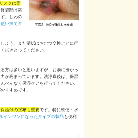
リスクは高
や臀裂部は蒸
ます。しわの
、使い捨てタ
ましよう。また清拭はおむつ交換ごとに行
しく拭きとってください。
塗る方は多いと思いますが、お湯に浸かっ
収力が高まっています。洗浄直後は、保湿
まんべんなく保湿ケアを行ってください。
がおすすめです。
る保護剤の塗布も重要
です。特に軟便・水
ルインワンになったタイプの製品
も便利