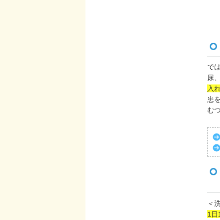
で
尿
入
患
む
＜
1