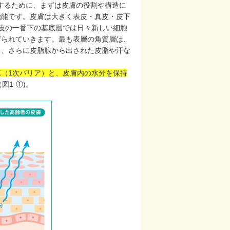
）のことを理解するために、まずは皮膚の役割や構造に
機能です。皮膚は大きく表皮・真皮・皮下
皮の一番下の基底層では日々新しい細胞
げられていきます。最も表層の角質層は、
り、さらに皮脂腺から出された皮脂や汗な
（1次バリア）と、皮膚内の水分を保持
図1-①)。