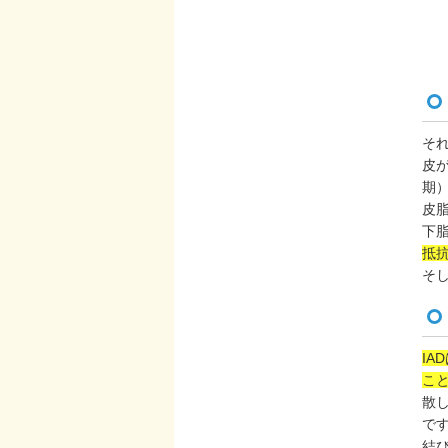
そ
皮
期
皮
下
抵
そ
I
こ
散
で
結