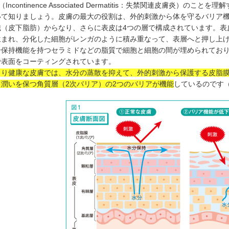
D（Incontinence Associated Dermatitis：失禁関連皮膚炎
いて知りましょう。皮膚の最大の役割は、外的刺激から体を守るバリア
織（皮下脂肪）からなり、さらに表皮は4つの層で構成されています。表
生まれ、分化した細胞がレンガのように積み重なって、表層へと押し上
分保持機能を持つセラミドなどの脂質で細胞と細胞の間が埋められてお
で表面をコーティングされています。
まり健康な皮膚では、水分の蒸散を抑えて、外的刺激から保護する皮脂膜
て潤いを保つ角質層（2次バリア）の2つのバリアが機能
しているのです（