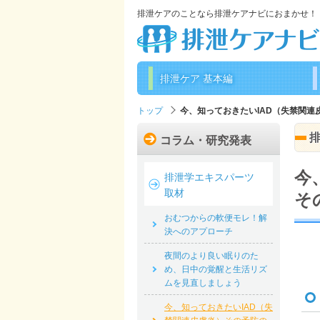
排泄ケアのことなら排泄ケアナビにおまかせ！
排泄ケア 基本編
トップ
今、知っておきたいIAD（失禁関
コラム・研究発表
今
排泄学エキスパーツ
取材
そ
おむつからの軟便モレ！解
決へのアプローチ
夜間のより良い眠りのた
め、日中の覚醒と生活リズ
ムを見直しましょう
今、知っておきたいIAD（失