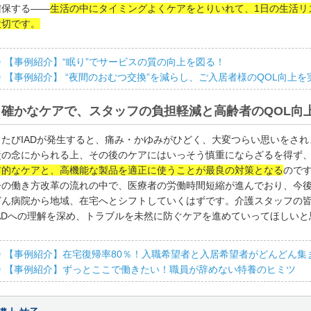
確保する――
生活の中にタイミングよくケアをとりいれて、1日の生活リ
大切です。
【事例紹介】“眠り”でサービスの質の向上を図る！
【事例紹介】 “夜間のおむつ交換”を減らし、ご入居者様のQOL向上
確かなケアで、スタッフの負担軽減と高齢者のQOL向
とたびIADが発生すると、痛み・かゆみがひどく、大変つらい思いをされ
責の念にかられる上、その後のケアにはいっそう慎重にならざるを得ず
防的なケアと、高機能な製品を適正に使うことが最良の対策となる
ので
今の働き方改革の流れの中で、医療者の労働時間短縮が進んでおり、今
どん病院から地域、在宅へとシフトしていくはずです。介護スタッフの
IADへの理解を深め、トラブルを未然に防ぐケアを進めていってほしいと
【事例紹介】在宅復帰率80％！入職希望者と入居希望者がどんどん集
【事例紹介】ずっとここで働きたい！職員が辞めない特養のヒミツ