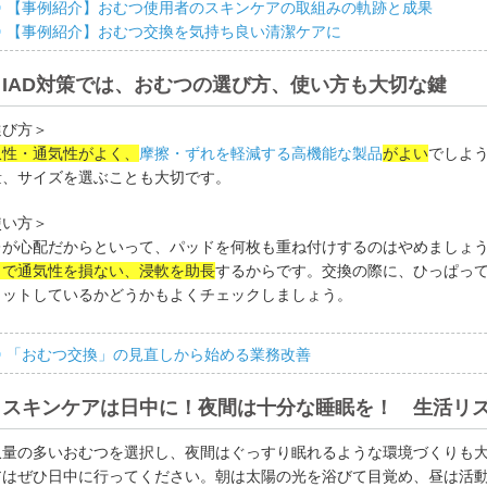
【事例紹介】おむつ使用者のスキンケアの取組みの軌跡と成果
【事例紹介】おむつ交換を気持ち良い清潔ケアに
IAD対策では、おむつの選び方、使い方も大切な鍵
選び方＞
収性・通気性がよく、
摩擦・ずれを軽減する高機能な製品
がよい
でしよ
量、サイズを選ぶことも大切です。
使い方＞
レが心配だからといって、パッドを何枚も重ね付けするのはやめましょ
とで通気性を損ない、浸軟を助長
するからです。交換の際に、ひっぱっ
ィットしているかどうかもよくチェックしましょう。
「おむつ交換」の見直しから始める業務改善
スキンケアは日中に！夜間は十分な睡眠を！ 生活リ
収量の多いおむつを選択し、夜間はぐっすり眠れるような環境づくりも
アはぜひ日中に行ってください。朝は太陽の光を浴びて目覚め、昼は活