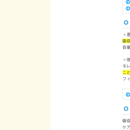
＜
吸
容
＜
モ
こ
フ
吸
ケ