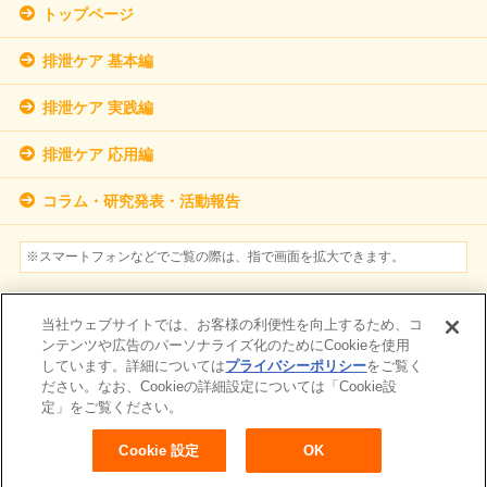
トップページ
排泄ケア 基本編
排泄ケア 実践編
排泄ケア 応用編
コラム・研究発表・活動報告
※スマートフォンなどでご覧の際は、指で画面を拡大できます。
参考文献
当社ウェブサイトでは、お客様の利便性を向上するため、コ
個人情報保護方針について
ンテンツや広告のパーソナライズ化のためにCookieを使用
しています。詳細については
プライバシーポリシー
をご覧く
サイトマップ
ださい。なお、Cookieの詳細設定については「Cookie設
定」をご覧ください。
お問い合わせ
障がいの表記について
Cookie 設定
OK