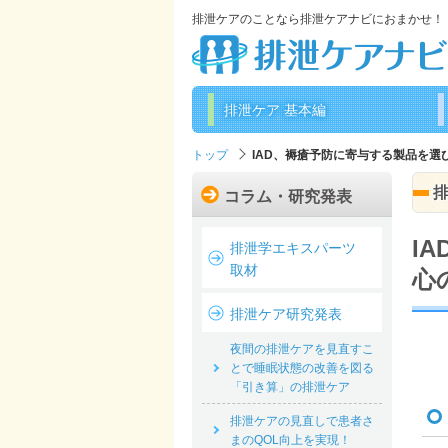
排泄ケアのことなら排泄ケアナビにおまかせ！
排泄ケア 基本編
トップ
IAD、褥瘡予防に寄与する製品を
コラム・研究発表
I
排泄学エキスパーツ
取材
心
排泄ケア研究発表
夜間の排泄ケアを見直すこ
とで睡眠状態の改善を図る
「引き算」の排泄ケア
排泄ケアの見直しで患者さ
まのQOL向上を実現！