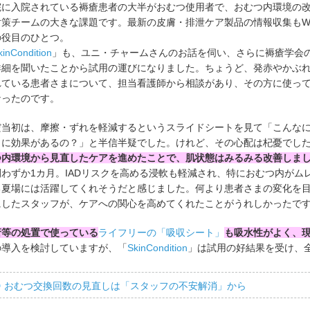
院に入院されている褥瘡患者の大半がおむつ使用者で、おむつ内環境の
対策チームの大きな課題です。最新の皮膚・排泄ケア製品の情報収集もW
の役目のひとつ。
kinCondition
」も、ユニ・チャームさんのお話を伺い、さらに褥瘡学会
詳細を聞いたことから試用の運びになりました。ちょうど、発赤やかぶ
れている患者さまについて、担当看護師から相談があり、その方に使っ
なったのです。
だ当初は、摩擦・ずれを軽減するというスライドシートを見て「こんな
当に効果があるの？」と半信半疑でした。けれど、その心配は杞憂でし
つ内環境から見直したケアを進めたことで、肌状態はみるみる改善しま
間わずか1カ月。IADリスクを高める浸軟も軽減され、特におむつ内がム
る夏場には活躍してくれそうだと感じました。何より患者さまの変化を
にしたスタッフが、ケアへの関心を高めてくれたことがうれしかったで
瘡等の処置で使っている
ライフリーの「吸収シート」
も吸水性がよく、
の導入を検討していますが、「
SkinCondition
」は試用の好結果を受け、
おむつ交換回数の見直しは「スタッフの不安解消」から