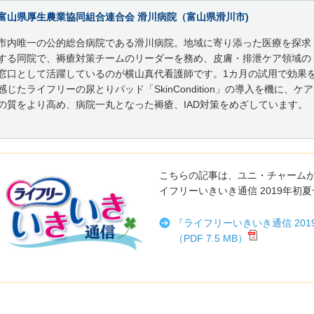
富山県厚生農業協同組合連合会 滑川病院（富山県滑川市)
市内唯一の公的総合病院である滑川病院。地域に寄り添った医療を探求
する同院で、褥瘡対策チームのリーダーを務め、皮膚・排泄ケア領域の
窓口として活躍しているのが横山真代看護師です。1カ月の試用で効果
感じたライフリーの尿とりパッド「SkinCondition」の導入を機に、ケア
の質をより高め、病院一丸となった褥瘡、IAD対策をめざしています。
こちらの記事は、ユニ・チャーム
イフリーいきいき通信 2019年初
『ライフリーいきいき通信 20
（PDF 7.5 MB）