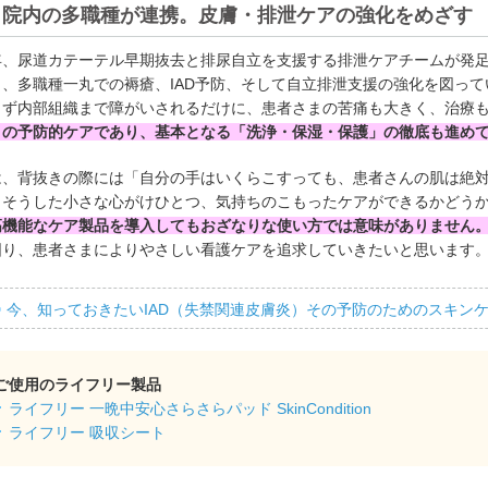
院内の多職種が連携。皮膚・排泄ケアの強化をめざす
年、尿道カテーテル早期抜去と排尿自立を支援する排泄ケアチームが発
し、多職種一丸での褥瘡、IAD予防、そして自立排泄支援の強化を図って
らず内部組織まで障がいされるだけに、患者さまの苦痛も大きく、治療
々の予防的ケアであり、基本となる「洗浄・保湿・保護」の徹底も進め
は、背抜きの際には「自分の手はいくらこすっても、患者さんの肌は絶
。そうした小さな心がけひとつ、気持ちのこもったケアができるかどう
高機能なケア製品を導入してもおざなりな使い方では意味がありません
図り、患者さまによりやさしい看護ケアを追求していきたいと思います
今、知っておきたいIAD（失禁関連皮膚炎）その予防のためのスキン
ご使用のライフリー製品
ライフリー 一晩中安心さらさらパッド SkinCondition
ライフリー 吸収シート