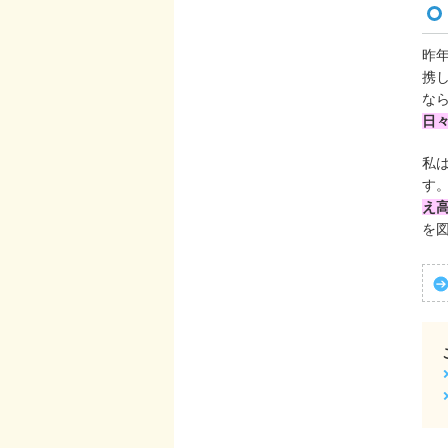
昨
携
な
日
私
す
え
を