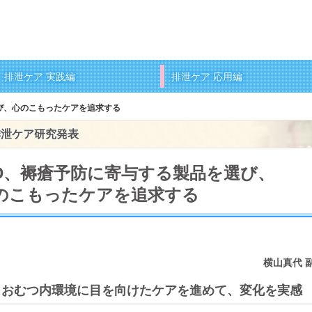
排泄ケア 実践編
排泄ケア 応用編
選び、心のこもったケアを追求する
排泄ケア研究発表
AD、褥瘡予防に寄与する製品を選び、
のこもったケアを追求する
横山真代 
おむつ内環境に目を向けたケアを進めて、変化を実感