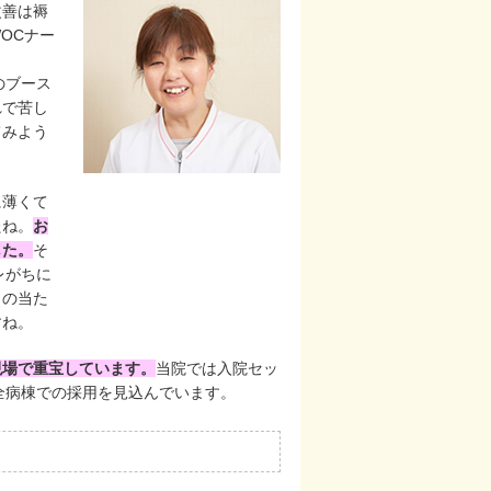
改善は褥
OCナー
のブース
れで苦し
てみよう
に薄くて
たね。
お
した。
そ
レがちに
目の当た
すね。
現場で重宝しています。
当院では入院セッ
全病棟での採用を見込んでいます。