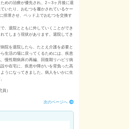
ための治療が優先され、2～3ヶ月後に退
れていたり、おむつを履かされているケー
つに排泄させ、ベッド上でおむつを交換す
置で、退院とともに外していくことができ
されてしまう現状があります。退院してき
び病院を退院したら、たとえ介護を必要と
から生活の場に戻ってくるためには、疾患
化、慢性期病床の再編、回復期リハビリ病
施設や在宅に、疾患や障がいを背負った高
るようになってきました。病人をいかに生
す。
究員）
次のページへ