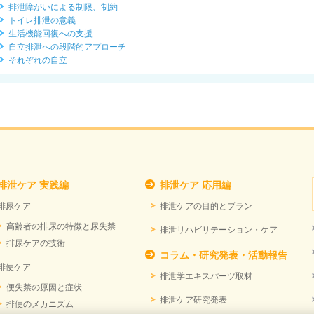
排泄障がいによる制限、制約
トイレ排泄の意義
生活機能回復への支援
自立排泄への段階的アプローチ
それぞれの自立
排泄ケア 実践編
排泄ケア 応用編
排尿ケア
排泄ケアの目的とプラン
高齢者の排尿の特徴と尿失禁
排泄リハビリテーション・ケア
排尿ケアの技術
コラム・研究発表・活動報告
排便ケア
排泄学エキスパーツ取材
便失禁の原因と症状
排泄ケア研究発表
排便のメカニズム