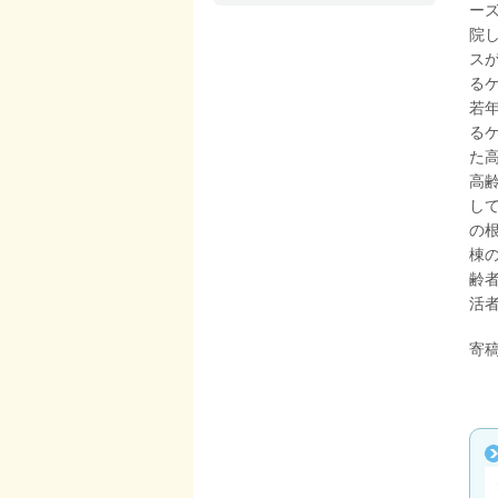
ー
院
ス
る
若
る
た
高
し
の
棟
齢
活
寄稿