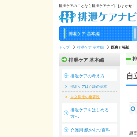
排泄ケアのことなら排泄ケアナビにおまかせ！
排泄ケア 基本編
トップ
排泄ケア 基本編
医療と福祉
排泄ケア 基本編
自
排泄ケアの考え方
排泄ケアは介護の基本
自立排泄の重要性
排泄ケアをはじめる
方へ
介護用 紙おむつ百科
超