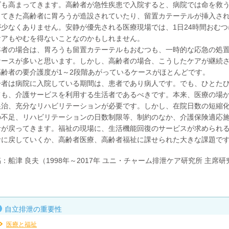
ズも高まってきます。高齢者が急性疾患で入院すると、病院では命を救う
してきた高齢者に胃ろうが造設されていたり、留置カテーテルが挿入さ
が少なくありません。安静が優先される医療現場では、1日24時間おむ
ケアもやむを得ないことなのかもしれません。
年者の場合は、胃ろうも留置カテーテルもおむつも、一時的な応急の処
ケースが多いと思います。しかし、高齢者の場合、こうしたケアが継続
高齢者の要介護度が1～2段階あがっているケースがほとんどです。
齢者は病院に入院している期間は、患者であり病人です。でも、ひとた
ても、介護サービスを利用する生活者であるべきです。本来、医療の場
根治、充分なリハビリテーションが必要です。しかし、在院日数の短縮
の不足、リハビリテーションの日数制限等、制約のなか、介護保険適応
者が戻ってきます。福祉の現場に、生活機能回復のサービスが求められ
者に戻していくか、高齢者医療、高齢者福祉に課せられた大きな課題で
：船津 良夫（1998年～2017年 ユニ・チャーム排泄ケア研究所 主席研
自立排泄の重要性
医療と福祉