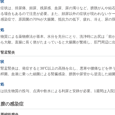
症状
な症状は、排尿痛、頻尿、残尿感、血尿、尿の濁りなど。膀胱がんや結
いる場合もあるので注意が必要。また、頻尿以外の症状が現われないケ
る感染症で、原因菌の70%が大腸菌。抵抗力の低下、疲れ、冷え、尿の
対処
生物質による薬物療法が基本。水分を充分にとり、洗浄時にお尻は「前
秘も大敵。直腸に長く便がたまっていると大腸菌が繁殖し、肛門周辺に
腎孟腎炎
症状
性腎盂腎炎は、発症すると38℃以上の高熱を出し、悪寒や腰痛などを伴
性桿菌。血液に乗った細菌による腎臓感染、膀胱や尿管から逆流した細
対処
療は抗生物質の投与、点滴や飲水による利尿と安静が必要。1週間は入院
膣の感染症
萎縮性膣炎