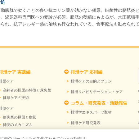
対処
活動膀胱で効くことの多い抗コリン薬が効かない頻尿。細菌性の膀胱炎
い。泌尿器科専門医への受診が必須。膀胱の萎縮にもよるが、水圧拡張
いられ、抗アレルギー薬の治験も行なわれている。食事療法も勧められ
排泄ケア 実践編
排泄ケア 応用編
排尿ケア
排泄ケアの目的とプラン
高齢者の排尿の特徴と尿失禁
排泄リハビリテーション・ケア
排尿ケアの技術
コラム・研究発表・活動報告
排便ケア
排泄学エキスパーツ取材
便失禁の原因と症状
排泄ケア研究発表
排便のメカニズム
下剤に頼らない排便ケア
排泄ケア研究所 活動報告
告のパーソナライズ化のためにCookieを使用し