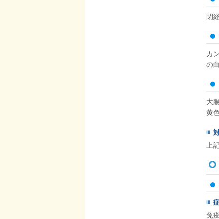
閉
カ
の
大
黄
上
免