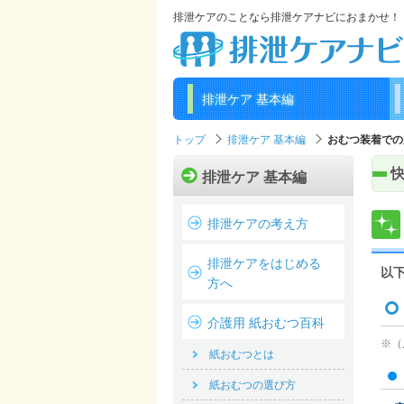
排泄ケアのことなら排泄ケアナビにおまかせ！
排泄ケア 基本編
トップ
排泄ケア 基本編
おむつ装着での
排泄ケア 基本編
排泄ケアの考え方
排泄ケアをはじめる
以
方へ
介護用 紙おむつ百科
※（
紙おむつとは
紙おむつの選び方