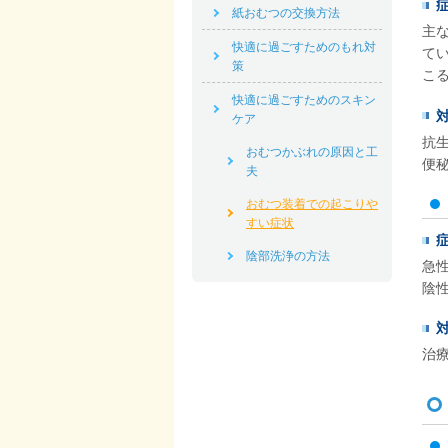
紙おむつの交換方法
主
快適に過ごすためのもれ対
て
策
こ
快適に過ごすためのスキン
ケア
抗
おむつかぶれの原因と工
便
夫
おむつ装着での起こりや
すい症状
陰部洗浄の方法
急
陰
治