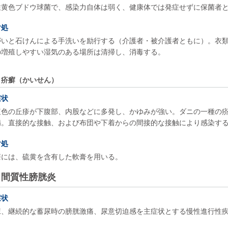
性黄色ブドウ球菌で、感染力自体は弱く、健康体では発症せずに保菌者
対処
がいと石けんによる手洗いを励行する（介護者・被介護者ともに）。衣
の増殖しやすい湿気のある場所は清掃し、消毒する。
疥癬（かいせん）
症状
紅色の丘疹が下腹部、内股などに多発し、かゆみが強い。ダニの一種の
病。直接的な接触、および布団や下着からの間接的な接触により感染す
対処
療には、硫黄を含有した軟膏を用いる。
間質性膀胱炎
症状
尿、継続的な蓄尿時の膀胱激痛、尿意切迫感を主症状とする慢性進行性