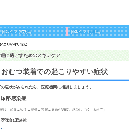
排泄ケア 実践編
排泄ケア 応用編
起こりやすい症状
快適に過ごすためのスキンケア
おむつ装着での起こりやすい症状
下の症状がみられたら、医療機関に相談しましょう。
尿路感染症
尿路：腎臓→腎盂→尿管→膀胱→尿道が細菌に感染して起こる炎症）
膀胱炎(尿道炎)