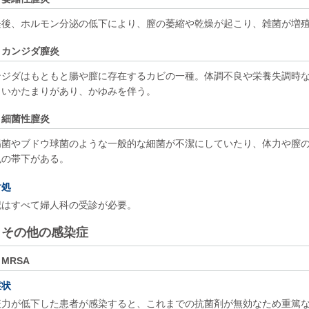
経後、ホルモン分泌の低下により、膣の萎縮や乾燥が起こり、雑菌が増
カンジダ膣炎
ンジダはもともと腸や膣に存在するカビの一種。体調不良や栄養失調時
白いかたまりがあり、かゆみを伴う。
細菌性膣炎
腸菌やブドウ球菌のような一般的な細菌が不潔にしていたり、体力や膣
色の帯下がある。
対処
記はすべて婦人科の受診が必要。
その他の感染症
MRSA
症状
疫力が低下した患者が感染すると、これまでの抗菌剤が無効なため重篤