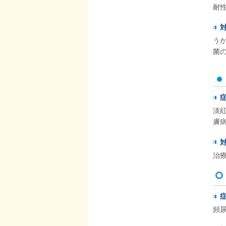
耐
う
菌
淡
膚
治
頻