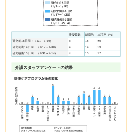
排便日数
総日数
出現率（%）
研究前16日間：（1/1～1/16)
8
16
50
研究前期14日間：（1/17～1/30)
4
14
29
研究後期15日間：（1/31～2/14)
4
15
27
介護スタッフアンケートの結果