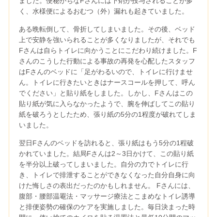
ました。便秘がちなFさんには下剤が投与されることが多
く、水様便によるおむつ（外）漏れも起きていました。
ある晩転倒して、骨折してしまいました。その後、ベッド
上で安静を強いられることが多くなりましたが、それでも
Fさんは自らトイレに向かうことにこだわり続けました。F
さんのこうした行動による事故の再発を心配したスタッフ
はFさんのベッドに「足がわるいので、トイレに行けませ
ん。トイレに行きたいときはナースコールを押して、呼ん
でください」と貼り紙をしました。しかし、Fさんはこの
貼り紙が気に入らなかったようで、腕を伸ばしてこの貼り
紙を破ろうとしたため、張り紙の5分の1程度が破れてしま
いました。
翌日Fさんのベッドを訪れると、張り紙はもう5分の1程破
かれていました。結局Fさんは2～3日かけて、この貼り紙
を半分以上破ってしまいました。自分の力でトイレに行
き、トイレで排泄することができなくなった自分自身に向
けた悔しさの表出だったのかもしれません。 Fさんには、
腹部・腰部温罨法・マッサージ療法とこまめなトイレ誘導
と排便姿勢の確保のケアを実施しました。毎日決まった時