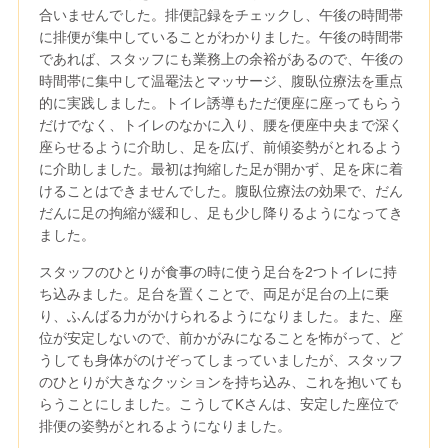
合いませんでした。排便記録をチェックし、午後の時間帯
に排便が集中していることがわかりました。午後の時間帯
であれば、スタッフにも業務上の余裕があるので、午後の
時間帯に集中して温罨法とマッサージ、腹臥位療法を重点
的に実践しました。トイレ誘導もただ便座に座ってもらう
だけでなく、トイレのなかに入り、腰を便座中央まで深く
座らせるように介助し、足を広げ、前傾姿勢がとれるよう
に介助しました。最初は拘縮した足が開かず、足を床に着
けることはできませんでした。腹臥位療法の効果で、だん
だんに足の拘縮が緩和し、足も少し降りるようになってき
ました。
スタッフのひとりが食事の時に使う足台を2つトイレに持
ち込みました。足台を置くことで、両足が足台の上に乗
り、ふんばる力がかけられるようになりました。また、座
位が安定しないので、前かがみになることを怖がって、ど
うしても身体がのけぞってしまっていましたが、スタッフ
のひとりが大きなクッションを持ち込み、これを抱いても
らうことにしました。こうしてKさんは、安定した座位で
排便の姿勢がとれるようになりました。