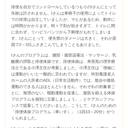
排便を自分でコントロールしているつもりのIさんにとって
失敗は許されません。Iさんは車椅子の使用によってトイレ
での排泄は自立していましたが、マヒがあるため、動作に
は時間がかかります。時々下剤が効きすぎて、トイレに間
に合わず、リハビリパンツから下痢便がもれてしまいま
す。Iさんにとって、便失禁のダメージは大きく、それが原
因で2～3日ふさぎこんでしまうこともありました。
Iさんのプログラムは、腰部・腹部温罨法・マッサージ、乳
酸菌の摂取と排便体操です。排便体操は、寿里苑の理学療
法士である小澤主任が考案しました。小澤主任は「便秘に
は運動がいいと一般的に言われていますが、特別養護老人
ホームの入所者のADL（日常生活動作）では、散歩や腹筋
運動のできる人はほとんどいません。それぞれの対象者ご
とに、無理のない、蠕動運動を促進し、腹筋を鍛える体操
プログラムを個別に立案しましょう。」とケアカンファレ
ンスで提案してくださいました。こうして、Iさんのための
「排便体操プログラム（車いす）」（1回10～20分）がつ
くられました。