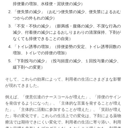
排便量の増加、水様便・泥状便の減少）
「便失禁の減少」（おむつ便失禁の減少、便失禁によるおむ
つからの外もれの減少）
「不安・不快の減少」（膨満感・腹痛の減少、不潔な行為の
減少、付着便の減少によるおしりまわりの清潔保持、下剤が
なくても排便できることの自覚）
「トイレ誘導の増加」（排便姿勢の安定、トイレ誘導回数の
増加、トイレでの排便の増加）
「下剤投与の減少」（投与頻度の減少、１回投与量の減少、
緩下剤への変更）
そして、これらの効果によって、利用者の生活にさまざまな影響
が現れてきました。
例えば、「便意伝達のナースコールが増えた」、「排便のサイン
を発信するようになった」、「主体的な言葉を発することが増え
た」、「主体的に活動に参加することが増えた」、「笑顔が増え
た」等の変化です。これらの生活上での変化は、下剤による薬物
療法では期待できにくい変化で、利用者の生活に寄り添い、利用