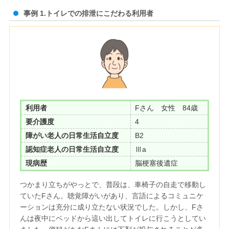
事例 1.トイレでの排泄にこだわる利用者
利用者
Fさん 女性 84歳
要介護度
4
障がい老人の日常生活自立度
B2
認知症老人の日常生活自立度
Ⅲa
現病歴
脳梗塞後遺症
つかまり立ちがやっとで、普段は、車椅子の自走で移動し
ていたFさん。聴覚障がいがあり、言語によるコミュニケ
ーションは充分に成り立たない状況でした。しかし、Fさ
んは夜中にベッドから這い出してトイレに行こうとしてい