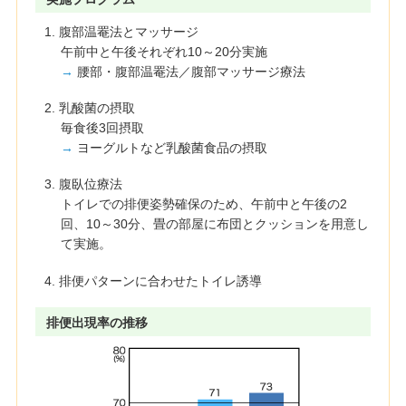
1. 腹部温罨法とマッサージ
午前中と午後それぞれ10～20分実施
→
腰部・腹部温罨法／腹部マッサージ療法
2. 乳酸菌の摂取
毎食後3回摂取
→
ヨーグルトなど乳酸菌食品の摂取
3. 腹臥位療法
トイレでの排便姿勢確保のため、午前中と午後の2
回、10～30分、畳の部屋に布団とクッションを用意し
て実施。
4. 排便パターンに合わせたトイレ誘導
排便出現率の推移