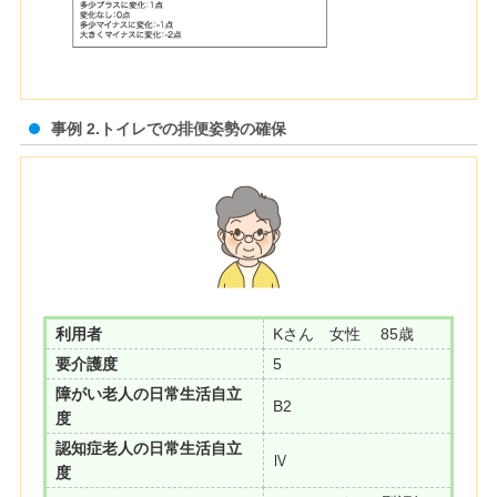
事例 2.トイレでの排便姿勢の確保
利用者
Kさん 女性 85歳
要介護度
5
障がい老人の日常生活自立
B2
度
認知症老人の日常生活自立
Ⅳ
度