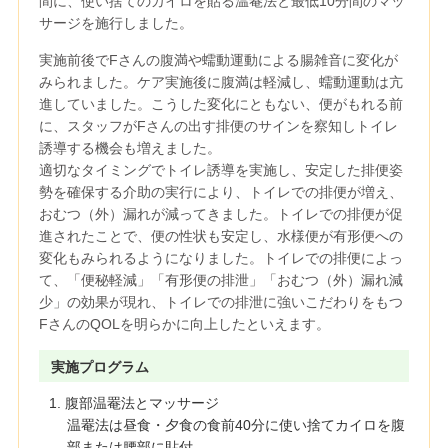
間に、使い捨てのカイロを貼る温罨法と最低10分間のマッ
サージを施行しました。
実施前後でFさんの腹満や蠕動運動による腸雑音に変化が
みられました。ケア実施後に腹満は軽減し、蠕動運動は亢
進していました。こうした変化にともない、便がもれる前
に、スタッフがFさんの出す排便のサインを察知しトイレ
誘導する機会も増えました。
適切なタイミングでトイレ誘導を実施し、安定した排便姿
勢を確保する介助の実行により、トイレでの排便が増え、
おむつ（外）漏れが減ってきました。トイレでの排便が促
進されたことで、便の性状も安定し、水様便が有形便への
変化もみられるようになりました。トイレでの排便によっ
て、「便秘軽減」「有形便の排泄」「おむつ（外）漏れ減
少」の効果が現れ、トイレでの排泄に強いこだわりをもつ
FさんのQOLを明らかに向上したといえます。
実施プログラム
1. 腹部温罨法とマッサージ
温罨法は昼食・夕食の食前40分に使い捨てカイロを腹
部または腰部に貼付。