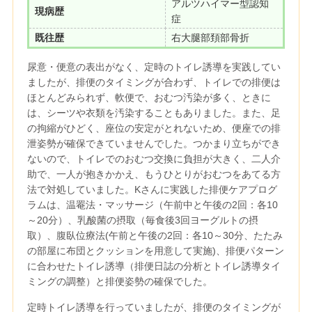
アルツハイマー型認知
現病歴
症
既往歴
右大腿部頚部骨折
尿意・便意の表出がなく、定時のトイレ誘導を実践してい
ましたが、排便のタイミングが合わず、トイレでの排便は
ほとんどみられず、軟便で、おむつ汚染が多く、ときに
は、シーツや衣類を汚染することもありました。また、足
の拘縮がひどく、座位の安定がとれないため、便座での排
泄姿勢が確保できていませんでした。つかまり立ちができ
ないので、トイレでのおむつ交換に負担が大きく、二人介
助で、一人が抱きかかえ、もうひとりがおむつをあてる方
法で対処していました。Kさんに実践した排便ケアプログ
ラムは、温罨法・マッサージ（午前中と午後の2回：各10
～20分）、乳酸菌の摂取（毎食後3回ヨーグルトの摂
取）、腹臥位療法(午前と午後の2回：各10～30分、たたみ
の部屋に布団とクッションを用意して実施)、排便パターン
に合わせたトイレ誘導（排便日誌の分析とトイレ誘導タイ
ミングの調整）と排便姿勢の確保でした。
定時トイレ誘導を行っていましたが、排便のタイミングが