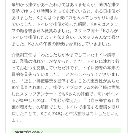
最初から排便があったわけではありませんが、適切な排便
姿勢でゆっくり時間をとってあげていると、ある日排便が
ありました。Kさんはつま先に力を入れてしっかりいきん
でいました。トイレで排便があった瞬間、Kさんはスタッ
フの顔を覗き込み微笑みました。スタッフ同士「Kさんが
トイレで排便したよ」と伝え合い、スタッフみんなで喜び
ました。Kさんの午後の排便は習慣化していきました。
介護副主任は「わたしたちが今までしていたトイレ誘導
は、業務の流れでしかなかった。ただ、トイレに連れて行
っておむつを交換していただけです。トイレ誘導の本来の
目的を見失っていました。」とおっしゃってくださいまし
た。「正しい排便姿勢を提供する」ことの重要性があらた
めて見直されました。排便ケアプログラムの終了時に実施
したスタッフアンケートでもKさんの評価で、高いポイン
トが集中したのは、「笑顔が増えた」「（自ら発する）言
葉が増えた」の項目でした。トイレで排便する習慣を取り
戻したことで、KさんのOQLと生活意欲は向上したといえ
ます。
実施プログラム