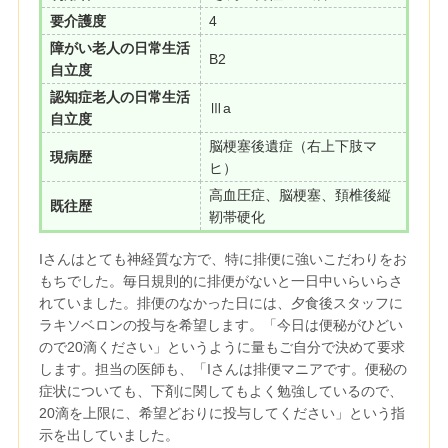
要介護度
4
障がい老人の日常生活
B2
自立度
認知症老人の日常生活
Ⅲa
自立度
脳梗塞後遺症（右上下肢マ
現病歴
ヒ）
高血圧症、脳梗塞、頚椎後縦
既往歴
靭帯硬化
Iさんはとても神経質な方で、特に排便に強いこだわりをお
もちでした。毎日規則的に排便がないと一日中いらいらさ
れていました。排便のなかった日には、夕食後スタッフに
ラキソベロンの投与を希望します。「今日は便秘がひどい
ので20滴ください」というように量もご自分で決めて要求
します。担当の医師も、「Iさんは排便マニアです。便秘の
症状についても、下剤に関してもよく勉強しているので、
20滴を上限に、希望どおりに投与してください」という指
示を出していました。