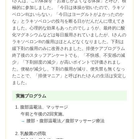
Iさんは、この体操を「お通じがよくなる体操」と呼び、積
極的に参加しました。「今日は体操が効いたので、ラキソ
ベロン®はいらない」「今日はヨーグルトがよかったのか
な」とラキソベロンの投与を断る日がだんだんに増えてき
ました。心理的な効果もあったのでしょうが、最終的に酸
化マグネシウムなどは毎日服用されていましたが、Iさんの
ラキソベロン®の服用はほとんどなくなりました。下剤は
緩下剤の服用のみに改善されました。排便ケアプログラム
終了後のスタッフアンケートでも、「不快感、不安感の減
少」「下剤頻度の減少」が高いポイントで評価されまし
た。便秘が減少し、下剤の服用が減り、便失禁も無くなっ
たことで、「排便マニア」と呼ばれたIさんの生活は安定し
ました。
実施プログラム
1. 腹部温罨法、マッサージ
午前と午後の2回実施。
→
腰部・腹部温罨法／腹部マッサージ療法
2. 乳酸菌の摂取