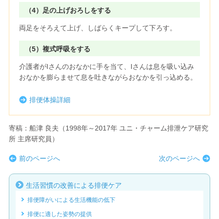
（4）足の上げおろしをする
両足をそろえて上げ、しばらくキープして下ろす。
（5）複式呼吸をする
介護者がIさんのおなかに手を当て、Iさんは息を吸い込み
おなかを膨らませて息を吐きながらおなかを引っ込める。
排便体操詳細
寄稿：船津 良夫（1998年～2017年 ユニ・チャーム排泄ケア研究
所 主席研究員）
前のページへ
次のページへ
生活習慣の改善による排便ケア
排便障がいによる生活機能の低下
排便に適した姿勢の提供