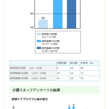
排便日数
総日数
出現率（%）
研究前16日間：（1/1～1/16)
9
16
56
研究前期14日間：（1/17～1/30)
10
14
71
研究後期15日間：（1/31～2/14)
11
15
73
介護スタッフアンケートの結果