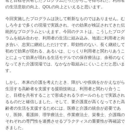
者と目標を共有したプログラムだったからこそ得られた、利用者
の生活意欲の向上、QOLの向上といえると思います。
今回実施したプログラムは決して斬新なものではありません。む
しろ今まで多くの現場で実践され、その効果が検証されてきた伝
統的なプログラムといえます。今回のテストは、こうしたプログ
ラムを組み合わせ、利用者の生活に組み込み、地道に利用者と向
き合い、忠実に継続しただけです。即効性のない、長く継続して
初めて効果が現れる、あるいは、じっくり利用者と関わりあうこ
とによって効果が現れる生活モデルでの保存療法は、余裕のなく
なってきた介護現場では、なかなか取組みにくいことだと思いま
す。
しかし、本来の介護を考えたとき、障がいや疾病をかかえながら
生活する高齢者を支援する援助技術は、利用者と関わり合うこ
と、目標を共有することで形成されるラポールのもとで実践され
るものだと確信しました。そして、要介護度が高くなってきた高
齢者の生活を支援するためには、医療と介護の統合が必要であ
り、医師、看護師、理学療法士、作業療法士、栄養士、介護職の
それぞれの専門性を連携させるプラクティスの重要性が再確認で
きました。